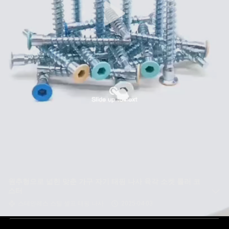
원추형으로 넓힌 맞춘 가구 자기 태핑 나사 육각 소켓 롤러 코
스터
스테인레스 스틸 셀프 태핑 나사
2025-04-03