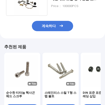
질 방지 나사
Price： 100000PCS
계속하다
추천된 제품
순수한 티타늄 헥사곤
스테인리스 스틸 T형 스
DIN 표준 표준 
헤드 스크루
텝 볼트
레딩 삽입