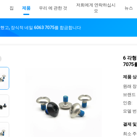
저희에게 연락하십시
집
제품
우리 에 관한 것
뉴스
오
했고, 장식적 네일 6063 7075를 합금합니다
6 각
707
제품 상
원래 장
브랜드 
인증:
모델 번
결제 및
최소 주