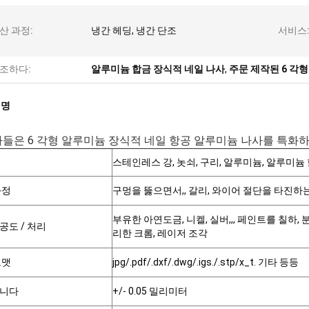
산 과정:
냉간 헤딩, 냉간 단조
서비스
조하다:
알루미늄 합금 장식적 네일 나사
,
주문 제작된 6 각
설명
들은 6 각형 알루미늄 장식적 네일 항공 알루미늄 나사를 특화하
스테인레스 강, 놋쇠, 구리, 알루미늄, 알루미늄 합
과정
구멍을 뚫으면서,, 갈리, 와이어 절단을 타진하는 냉
부유한 아연도금, 니켈, 실버,,, 페인트를 칠하,
공도 / 처리
리한 크롬, 레이저 조각
포맷
jpg/.pdf/.dxf/.dwg/.igs./.stp/x_t. 기타 등등
니다
+/- 0.05 밀리미터