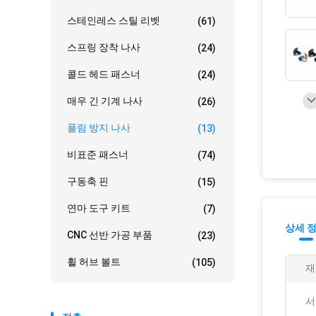
스테인레스 스틸 리벳
(61)
스프링 장착 나사
(24)
콜드 헤드 패스너
(24)
매우 긴 기계 나사
(26)
풀림 방지 나사
(13)
비표준 패스너
(74)
구동축 핀
(15)
연마 도구 키트
(7)
상세 
CNC 선반 가공 부품
(23)
휠 허브 볼트
(105)
재
서