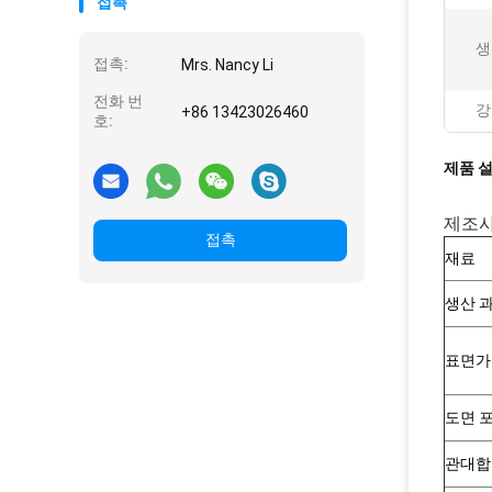
접촉
생
접촉:
Mrs. Nancy Li
전화 번
강
+86 13423026460
호:
제품 
제조사
접촉
재료
생산 
표면가
도면 
관대합