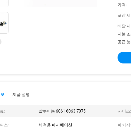
가격:
포장 세
배달 시
지불 조
공급 능
정보
제품 설명
료:
알루미늄 6061 6063 7075
사이즈
피스:
세척용 패시베이션
패키지