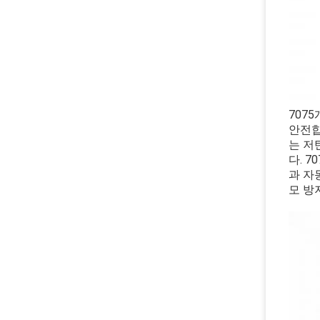
707
안전합
는 저
다.
7
과 자
모 방