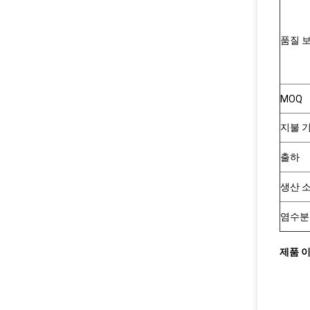
품질 
MOQ
지불 
출하
생산 
염수분
제품 