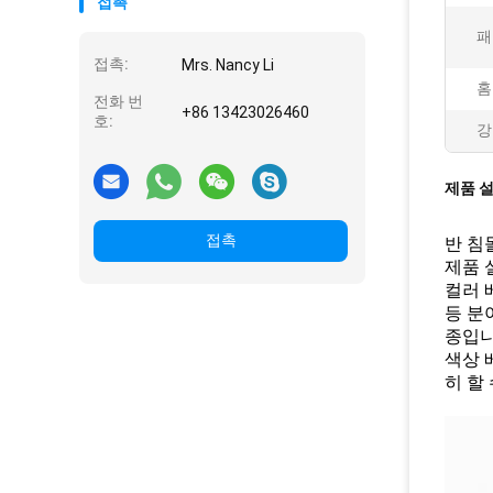
접촉
패
접촉:
Mrs. Nancy Li
홈
전화 번
+86 13423026460
호:
강
제품 
접촉
반 침
제품 
컬러 
등 분
종입니
색상 
히 할