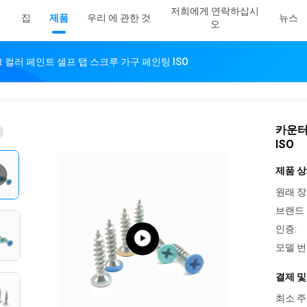
저희에게 연락하십시
집
제품
우리 에 관한 것
뉴스
오
 컬러 페인트 셀프 탭 스크루 가구 페인팅 ISO
카운터
ISO
제품 상
원래 장
브랜드 
인증:
모델 번
결제 및
최소 주