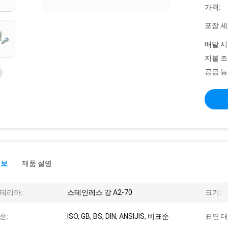
가격:
포장 세
배달 시
지불 조
공급 능
정보
제품 설명
테리아:
스테인레스 강 A2-70
크기:
준:
ISO, GB, BS, DIN, ANSIJIS, 비표준
표면 대