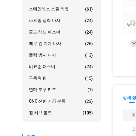
스테인레스 스틸 리벳
(61)
스프링 장착 나사
(24)
콜드 헤드 패스너
(24)
매우 긴 기계 나사
(26)
풀림 방지 나사
(13)
비표준 패스너
(74)
구동축 핀
(15)
연마 도구 키트
(7)
상세 
CNC 선반 가공 부품
(23)
휠 허브 볼트
(105)
마
표