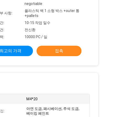
negotiable
플라스틱 백 1 소형 박스 +outer 통
부 사항:
+pallets
간:
10-15 작업 일수
건:
전신환
력:
10000 PC / 일
최고의 가격
접촉
M4*20
아연 도금, 패시베이션, 주석 도금,
접:
베이킹 페인트