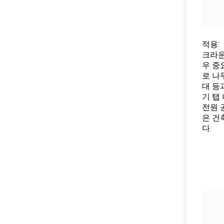
적용:
크라운
우 중
로 나
대 등
기 탭
전원 
은 건
다.