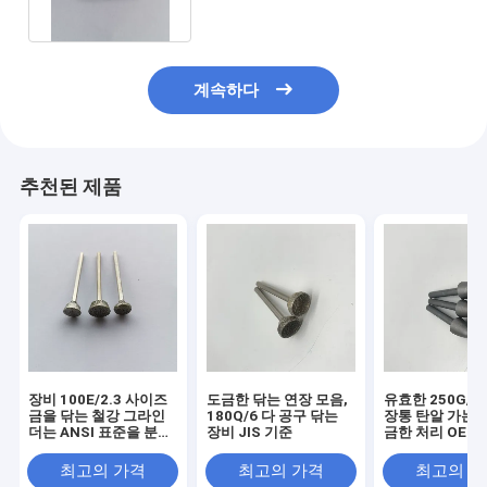
계속하다
추천된 제품
장비 100E/2.3 사이즈
도금한 닦는 연장 모음,
유효한 250G/6
금을 닦는 철강 그라인
180Q/6 다 공구 닦는
장통 탄알 가는 
더는 ANSI 표준을 분사
장비 JIS 기준
금한 처리 OEM
했습니다
최고의 가격
최고의 가격
최고의 